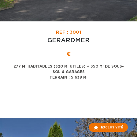
RÉF : 3001
GERARDMER
€
277 M² HABITABLES (320 M² UTILES) + 350 M² DE SOUS-
SOL & GARAGES
TERRAIN : 5 639 M²
EXCLUSIVITÉ