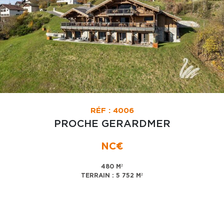
RÉF : 4006
PROCHE GERARDMER
NC€
480 M²
TERRAIN : 5 752 M²