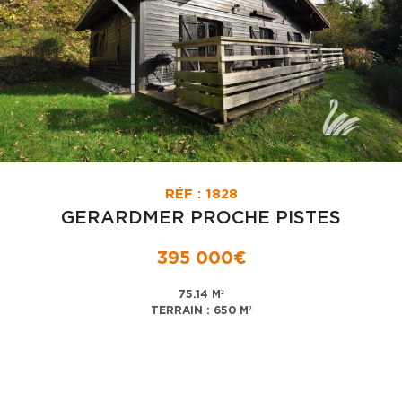
RÉF : 1828
GERARDMER PROCHE PISTES
395 000€
75.14 M²
TERRAIN : 650 M²