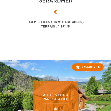
GERARDMER
€
140 M² UTILES (118 M² HABITABLES)
TERRAIN : 1 971 M²
EXCLUSIVITÉ