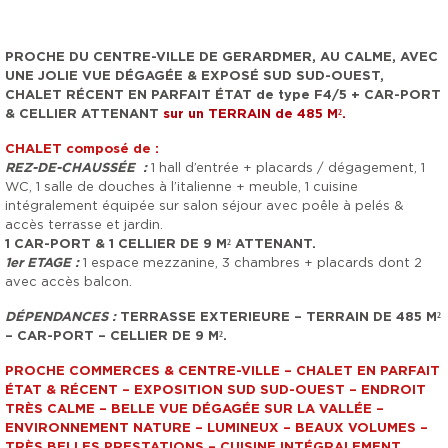
PROCHE DU CENTRE-VILLE DE GERARDMER, AU CALME, AVEC
UNE JOLIE VUE DÉGAGÉE & EXPOSÉ SUD SUD-OUEST,
CHALET RÉCENT EN PARFAIT ÉTAT de type F4/5 + CAR-PORT
& CELLIER ATTENANT
sur un TERRAIN de 485 M².
CHALET composé de :
REZ-DE-CHAUSSÉE :
1 hall d’entrée + placards / dégagement, 1
WC, 1 salle de douches à l’italienne + meuble, 1 cuisine
intégralement équipée sur salon séjour avec poêle à pelés &
accès terrasse et jardin.
1 CAR-PORT & 1 CELLIER DE 9 M² ATTENANT.
1er ETAGE :
1 espace mezzanine, 3 chambres + placards dont 2
avec accès balcon.
DÉPENDANCES :
TERRASSE EXTERIEURE – TERRAIN DE 485 M²
– CAR-PORT – CELLIER DE 9 M².
PROCHE COMMERCES & CENTRE-VILLE – CHALET EN PARFAIT
ÉTAT & RÉCENT – EXPOSITION SUD SUD-OUEST – ENDROIT
TRÈS CALME – BELLE VUE DÉGAGÉE SUR LA VALLÉE –
ENVIRONNEMENT NATURE – LUMINEUX – BEAUX VOLUMES –
TRÈS BELLES PRESTATIONS – CUISINE INTÉGRALEMENT