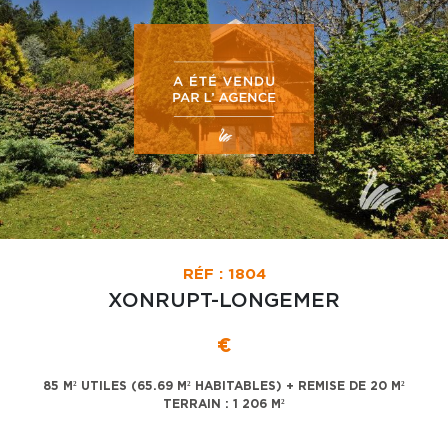
RÉF : 1804
XONRUPT-LONGEMER
€
85 M² UTILES (65.69 M² HABITABLES) + REMISE DE 20 M²
TERRAIN : 1 206 M²