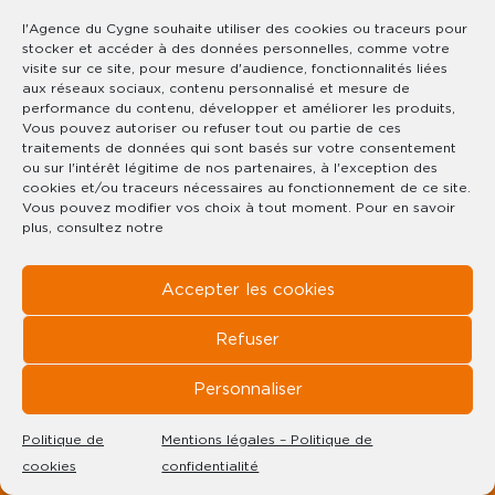
l'Agence du Cygne souhaite utiliser des cookies ou traceurs pour
stocker et accéder à des données personnelles, comme votre
SOUS COMPROMIS
EXCLUSIVITÉ
visite sur ce site, pour mesure d'audience, fonctionnalités liées
aux réseaux sociaux, contenu personnalisé et mesure de
performance du contenu, développer et améliorer les produits,
Vous pouvez autoriser ou refuser tout ou partie de ces
traitements de données qui sont basés sur votre consentement
ou sur l'intérêt légitime de nos partenaires, à l'exception des
cookies et/ou traceurs nécessaires au fonctionnement de ce site.
Vous pouvez modifier vos choix à tout moment. Pour en savoir
plus, consultez notre
Accepter les cookies
Refuser
Personnaliser
RÉF : 1793
XONRUPT-LONGEMER
Politique de
Mentions légales – Politique de
cookies
confidentialité
CE BIEN VOUS INTÉRESSE ?
€