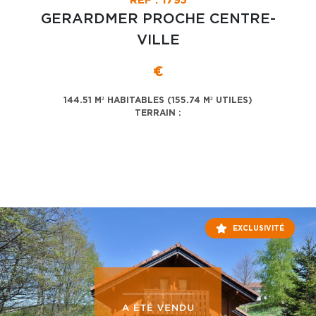
RÉF : 1795
GERARDMER PROCHE CENTRE-
VILLE
€
144.51 M² HABITABLES (155.74 M² UTILES)
TERRAIN :
EXCLUSIVITÉ