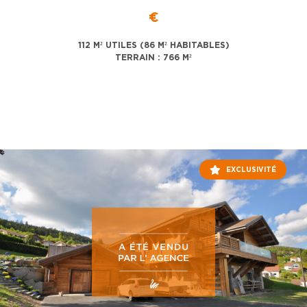
€
112 M² UTILES (86 M² HABITABLES)
TERRAIN : 766 M²
EXCLUSIVITÉ