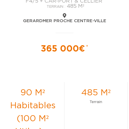
F4/5 + CAR-PORT & CELLIER
485 M²
TERRAIN :
GERARDMER PROCHE CENTRE-VILLE
365 000€
*
90 M²
485 M²
Terrain
Habitables
(100 M²