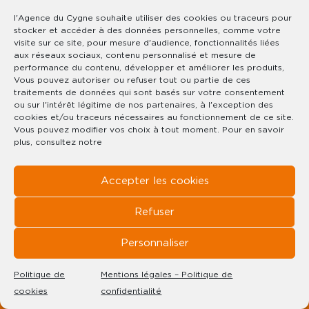
l'Agence du Cygne souhaite utiliser des cookies ou traceurs pour
stocker et accéder à des données personnelles, comme votre
visite sur ce site, pour mesure d'audience, fonctionnalités liées
aux réseaux sociaux, contenu personnalisé et mesure de
performance du contenu, développer et améliorer les produits,
Vous pouvez autoriser ou refuser tout ou partie de ces
traitements de données qui sont basés sur votre consentement
ou sur l'intérêt légitime de nos partenaires, à l'exception des
cookies et/ou traceurs nécessaires au fonctionnement de ce site.
Vous pouvez modifier vos choix à tout moment. Pour en savoir
plus, consultez notre
RÉF : 1813
Accepter les cookies
GERARDMER CENTRE-VILLE &
PROCHE LAC
Refuser
299 000€
Personnaliser
65.42 M² HABITABLES + TERRASSE DE 44 M²
Politique de
Mentions légales – Politique de
TERRAIN :
cookies
confidentialité
CE BIEN VOUS INTÉRESSE ?