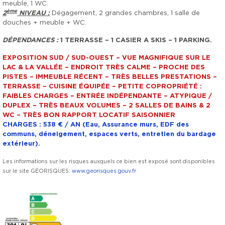
meuble, 1 WC.
ème
2
NIVEAU :
Dégagement, 2 grandes chambres, 1 salle de
douches + meuble + WC.
DÉPENDANCES :
1 TERRASSE – 1 CASIER A SKIS – 1 PARKING.
EXPOSITION SUD / SUD-OUEST – VUE MAGNIFIQUE SUR LE
LAC & LA VALLÉE – ENDROIT TRÈS CALME – PROCHE DES
PISTES – IMMEUBLE RÉCENT – TRÈS BELLES PRESTATIONS –
TERRASSE – CUISINE ÉQUIPÉE – PETITE COPROPRIÉTÉ :
FAIBLES CHARGES – ENTRÉE INDÉPENDANTE – ATYPIQUE /
DUPLEX – TRÈS BEAUX VOLUMES – 2 SALLES DE BAINS & 2
WC – TRÈS BON RAPPORT LOCATIF SAISONNIER
CHARGES : 538 € / AN (Eau, Assurance murs, EDF des
communs, déneigement, espaces verts, entretien du bardage
extérieur).
Les informations sur les risques auxquels ce bien est exposé sont disponibles
sur le site GÉORISQUES:
www.georisques.gouv.fr