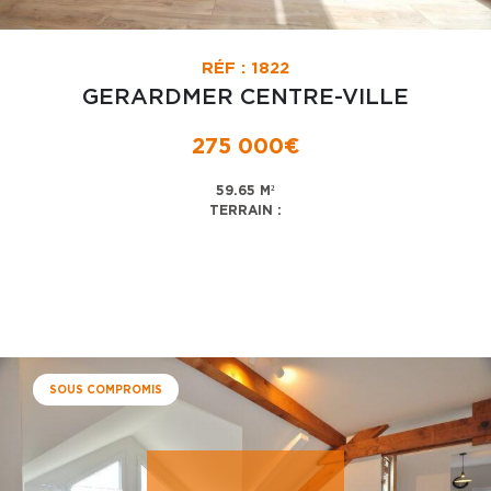
RÉF : 1822
GERARDMER CENTRE-VILLE
275 000€
59.65 M²
TERRAIN :
SOUS COMPROMIS