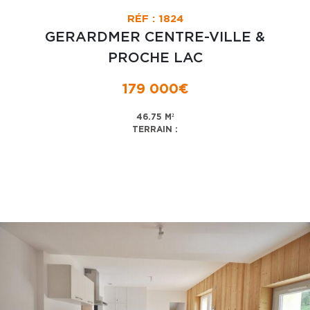
RÉF : 1824
GERARDMER CENTRE-VILLE &
PROCHE LAC
179 000€
46.75 M²
TERRAIN :