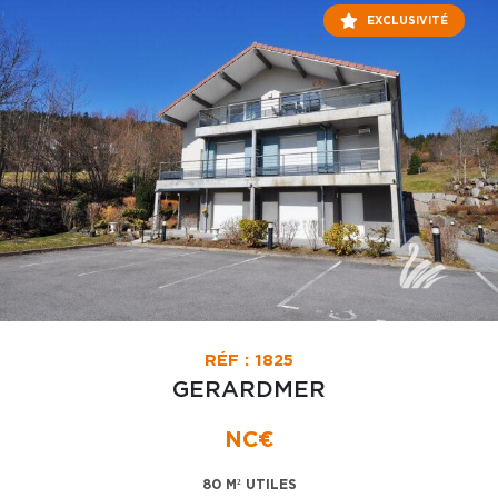
EXCLUSIVITÉ
RÉF : 1825
GERARDMER
NC€
80 M² UTILES