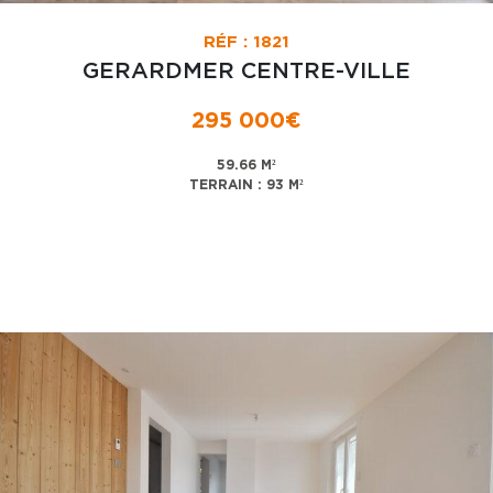
RÉF : 1821
GERARDMER CENTRE-VILLE
295 000€
59.66 M²
TERRAIN : 93 M²