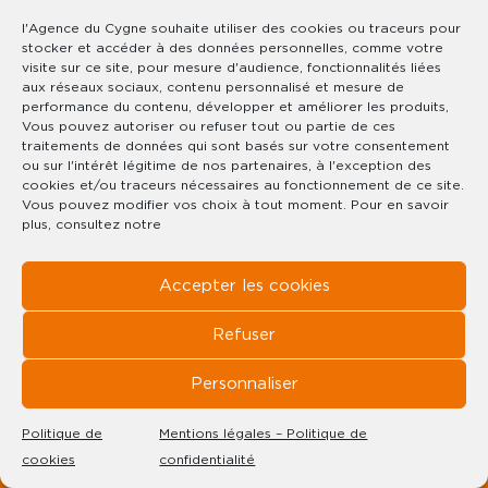
l'Agence du Cygne souhaite utiliser des cookies ou traceurs pour
stocker et accéder à des données personnelles, comme votre
visite sur ce site, pour mesure d'audience, fonctionnalités liées
aux réseaux sociaux, contenu personnalisé et mesure de
performance du contenu, développer et améliorer les produits,
RÉF : 1810
Vous pouvez autoriser ou refuser tout ou partie de ces
GERARDMER VUE LAC & PROCHE
traitements de données qui sont basés sur votre consentement
ou sur l'intérêt légitime de nos partenaires, à l'exception des
PISTES
cookies et/ou traceurs nécessaires au fonctionnement de ce site.
Vous pouvez modifier vos choix à tout moment. Pour en savoir
plus, consultez notre
249 000€
56.64 M² HABITABLES
Accepter les cookies
TERRAIN :
Refuser
Personnaliser
Politique de
Mentions légales – Politique de
cookies
confidentialité
CE BIEN VOUS INTÉRESSE ?
EXCLUSIVITÉ