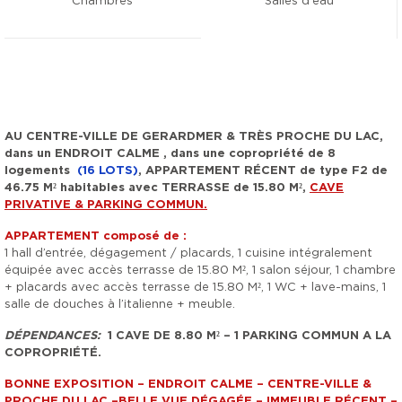
Chambres
Salles d'eau
AU CENTRE-VILLE DE GERARDMER & TRÈS PROCHE DU LAC,
dans un ENDROIT CALME , dans une copropriété de 8
logements
(16 LOTS)
, APPARTEMENT RÉCENT de type F2 de
46.75 M² habitables avec TERRASSE de 15.80 M²,
CAVE
PRIVATIVE & PARKING COMMUN.
APPARTEMENT composé de :
1 hall d’entrée, dégagement / placards, 1 cuisine intégralement
équipée avec accès terrasse de 15.80 M², 1 salon séjour, 1 chambre
+ placards avec accès terrasse de 15.80 M², 1 WC + lave-mains, 1
salle de douches à l’italienne + meuble.
DÉPENDANCES:
1 CAVE DE 8.80 M² – 1 PARKING COMMUN A LA
COPROPRIÉTÉ.
BONNE EXPOSITION – ENDROIT CALME – CENTRE-VILLE &
PROCHE DU LAC –BELLE VUE DÉGAGÉE – IMMEUBLE RÉCENT –