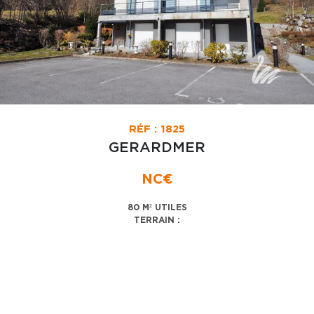
RÉF : 1825
GERARDMER
NC€
80 M² UTILES
TERRAIN :