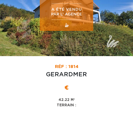
RÉF : 1814
GERARDMER
€
42.22 M²
TERRAIN :