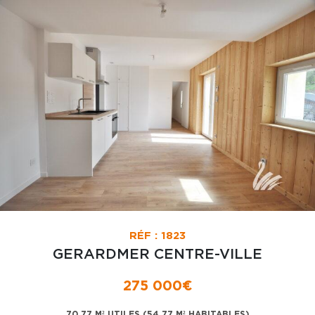
RÉF : 1823
GERARDMER CENTRE-VILLE
275 000€
70.77 M² UTILES (54.77 M² HABITABLES)