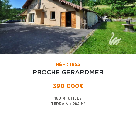
RÉF : 1855
PROCHE GERARDMER
390 000€
160 M² UTILES
TERRAIN : 982 M²