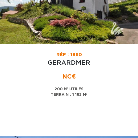
RÉF : 1860
GERARDMER
NC€
200 M² UTILES
TERRAIN : 1 162 M²