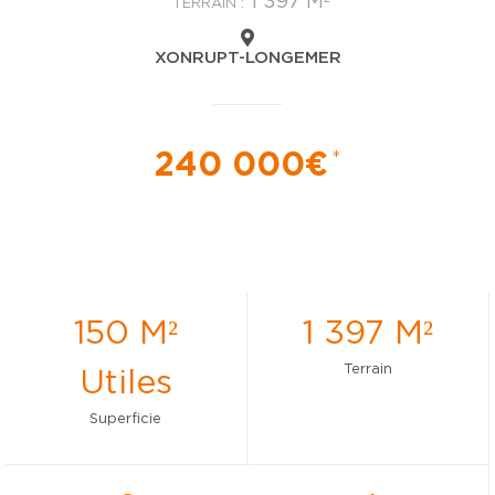
1 397 M²
TERRAIN :
XONRUPT-LONGEMER
240 000€
*
150 M²
1 397 M²
Terrain
Utiles
Superficie