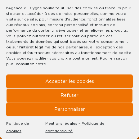
RÉF : 4006
PROCHE GERARDMER
l'Agence du Cygne souhaite utiliser des cookies ou traceurs pour
stocker et accéder à des données personnelles, comme votre
visite sur ce site, pour mesure d'audience, fonctionnalités liées
NC€
aux réseaux sociaux, contenu personnalisé et mesure de
performance du contenu, développer et améliorer les produits,
480 M²
Vous pouvez autoriser ou refuser tout ou partie de ces
TERRAIN : 5 752 M²
traitements de données qui sont basés sur votre consentement
ou sur l'intérêt légitime de nos partenaires, à l'exception des
cookies et/ou traceurs nécessaires au fonctionnement de ce site.
Vous pouvez modifier vos choix à tout moment. Pour en savoir
plus, consultez notre
Accepter les cookies
Refuser
Personnaliser
Politique de
Mentions légales – Politique de
cookies
confidentialité
CE BIEN VOUS INTÉRESSE ?