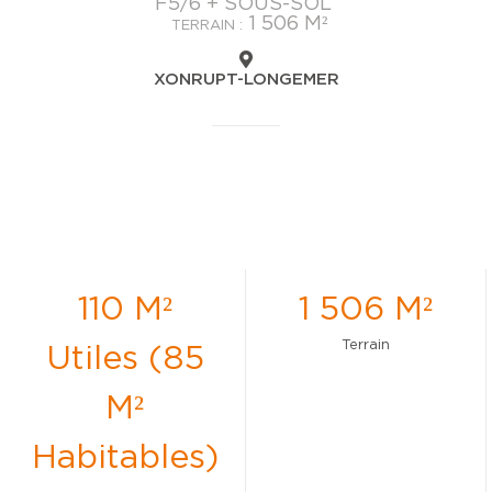
F5/6 + SOUS-SOL
1 506 M²
TERRAIN :
XONRUPT-LONGEMER
110 M²
1 506 M²
Terrain
Utiles (85
M²
Habitables)