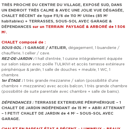
TRÈS PROCHE DU CENTRE DU VILLAGE, EXPOSÉ SUD, DANS
UN ENDROIT TRÈS CALME & AVEC UNE JOLIE VUE DÉGAGÉE,
CHALET RÉCENT de type F5/6 de 110 M² Utiles (85 M²
habitables) + TERRASSES, SOUS-SOL AVEC GARAGE &
DÉPENDANCES
sur un TERRAIN PAYSAGÉ & ARBORÉ de 1 506
M².
CHALET
composé de :
SOUS-SOL :
1 GARAGE / ATELIER,
dégagement, 1 buanderie /
chaufferie, 1 cellier / cave.
REZ-DE-JARDIN :
1 hall d’entrée, 1 cuisine intégralement équipée
sur salon séjour avec poêle TULIKIVI et accès terrasse extérieure
périphérique & jardin, 1 salle de douches + meuble, 1 WC, 1
chambre.
1er ÉTAGE :
1 très grande mezzanine / salon (possibilité d’une
chambre + mezzanine) avec accès balcon, 1 très grande chambre
(possibilité de suite parentale avec chambre + salle de bains).
DÉPENDANCES :
TERRASSE EXTERIEURE PÉRIPHÉRIQUE – 1
CHALET DE JARDIN INDÉPENDANT de 15 M² + ABRI ATTENANT
– 1 PETIT CHALET DE JARDIN de 4 M² – SOUS-SOL AVEC
GARAGE
.