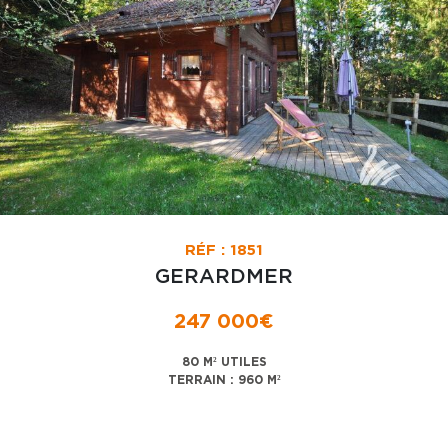
RÉF : 1851
GERARDMER
247 000€
80 M² UTILES
TERRAIN : 960 M²