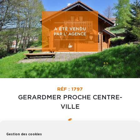
RÉF : 1797
GERARDMER PROCHE CENTRE-
VILLE
€
80 M² UTILES (62 M² HABITABLES) + TERRASSE
Gestion des cookies
TERRAIN : 757 M²