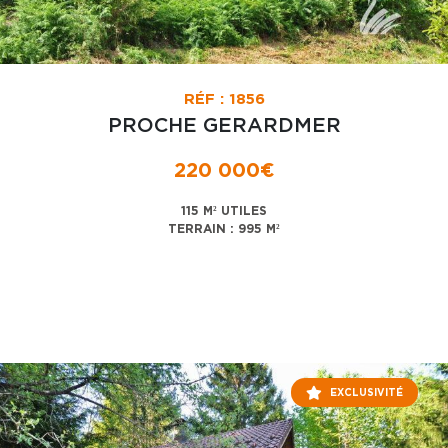
RÉF : 1856
PROCHE GERARDMER
220 000€
115 M² UTILES
TERRAIN : 995 M²
EXCLUSIVITÉ