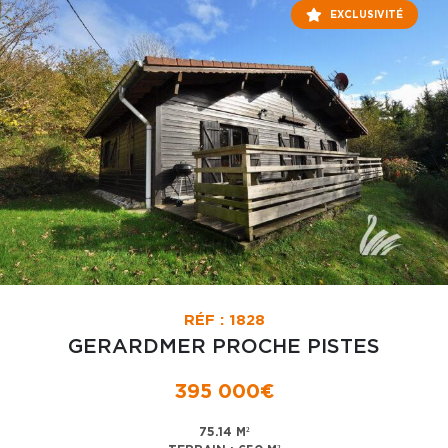
EXCLUSIVITÉ
RÉF : 1828
GERARDMER PROCHE PISTES
395 000€
75.14 M²