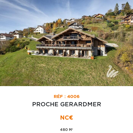
RÉF : 4006
PROCHE GERARDMER
NC€
480 M²