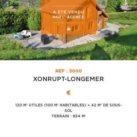
RÉF : 3000
XONRUPT-LONGEMER
€
120 M² UTILES (100 M² HABITABLES) + 42 M² DE SOUS-
SOL
TERRAIN : 834 M²