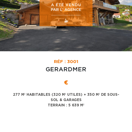
RÉF : 3001
GERARDMER
€
277 M² HABITABLES (320 M² UTILES) + 350 M² DE SOUS-
SOL & GARAGES
TERRAIN : 5 639 M²