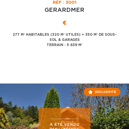
RÉF : 3001
GERARDMER
€
277 M² HABITABLES (320 M² UTILES) + 350 M² DE SOUS-
SOL & GARAGES
TERRAIN : 5 639 M²
EXCLUSIVITÉ