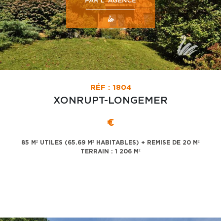
RÉF : 1804
XONRUPT-LONGEMER
€
85 M² UTILES (65.69 M² HABITABLES) + REMISE DE 20 M²
TERRAIN : 1 206 M²