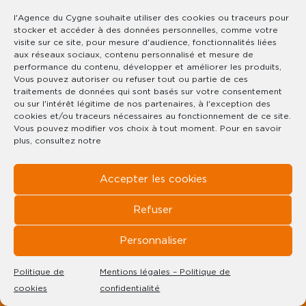
l'Agence du Cygne souhaite utiliser des cookies ou traceurs pour
stocker et accéder à des données personnelles, comme votre
visite sur ce site, pour mesure d'audience, fonctionnalités liées
aux réseaux sociaux, contenu personnalisé et mesure de
performance du contenu, développer et améliorer les produits,
Vous pouvez autoriser ou refuser tout ou partie de ces
traitements de données qui sont basés sur votre consentement
ou sur l'intérêt légitime de nos partenaires, à l'exception des
cookies et/ou traceurs nécessaires au fonctionnement de ce site.
Vous pouvez modifier vos choix à tout moment. Pour en savoir
plus, consultez notre
Accepter les cookies
RÉF : 1793
XONRUPT-LONGEMER
Refuser
€
Personnaliser
85 M² HABITABLES
TERRAIN : 1670 M²
Politique de
Mentions légales – Politique de
cookies
confidentialité
CE BIEN VOUS INTÉRESSE ?