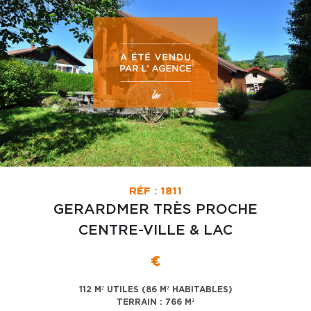
RÉF : 1811
GERARDMER TRÈS PROCHE
CENTRE-VILLE & LAC
€
112 M² UTILES (86 M² HABITABLES)
TERRAIN : 766 M²