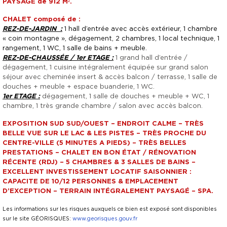
PAYSAGÉ de 912 M².
CHALET
composé de :
REZ-DE-JARDIN :
1 hall d’entrée avec accès extérieur, 1 chambre
« coin montagne », dégagement, 2 chambres, 1 local technique, 1
rangement, 1 WC, 1 salle de bains + meuble.
REZ-DE-CHAUSSÉE / 1er ETAGE :
1 grand hall d’entrée /
dégagement, 1 cuisine intégralement équipée sur grand salon
séjour avec cheminée insert & accès balcon / terrasse, 1 salle de
douches + meuble + espace buanderie, 1 WC.
1er ETAGE :
dégagement, 1 salle de douches + meuble + WC, 1
chambre, 1 très grande chambre / salon avec accès balcon.
EXPOSITION SUD SUD/OUEST – ENDROIT CALME – TRÈS
BELLE VUE SUR LE LAC & LES PISTES – TRÈS PROCHE DU
CENTRE-VILLE (5 MINUTES A PIEDS) – TRÈS BELLES
PRESTATIONS – CHALET EN BON ÉTAT / RÉNOVATION
RÉCENTE (RDJ) – 5 CHAMBRES & 3 SALLES DE BAINS –
EXCELLENT INVESTISSEMENT LOCATIF SAISONNIER :
CAPACITE DE 10/12 PERSONNES & EMPLACEMENT
D’EXCEPTION – TERRAIN INTÉGRALEMENT PAYSAGÉ – SPA.
Les informations sur les risques auxquels ce bien est exposé sont disponibles
sur le site GÉORISQUES:
www.georisques.gouv.fr