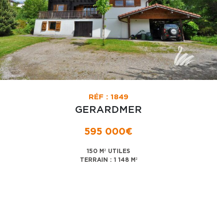
RÉF : 1849
GERARDMER
595 000€
150 M² UTILES
TERRAIN : 1 148 M²