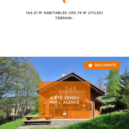
€
144.51 M² HABITABLES (155.74 M² UTILES)
TERRAIN :
EXCLUSIVITÉ