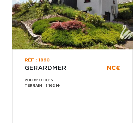
RÉF : 1860
GERARDMER
NC€
200 M² UTILES
TERRAIN : 1 162 M²