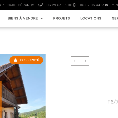
aulle 88400 GÉRARDMER
03 29 63 63 00
06 62 86 44 13
mic
BIENS À VENDRE
PROJETS
LOCATIONS
GE
EXCLUSIVITÉ
F6/