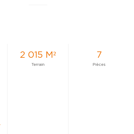
2 015 M²
7
Terrain
Pièces
s
L