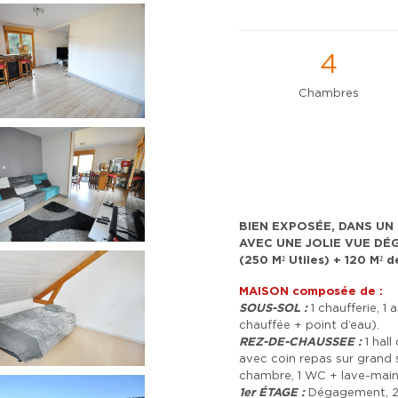
4
Chambres
BIEN EXPOSÉE, DANS UN
AVEC UNE JOLIE VUE DÉG
(250 M² Utiles) + 120 
MAISON
composée de :
SOUS-SOL :
1 chaufferie, 1 a
chauffée + point d’eau).
REZ-DE-CHAUSSEE :
1 hal
avec coin repas sur grand 
chambre, 1 WC + lave-mains
1er
ÉTAGE :
Dégagement, 2