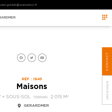
kael.guidat@wanadoo.fr
RARDMER
CONTACT
RÉF : 1645
IMPRIMER
Maisons
7 + SOUS-SOL
2 015 M²
TERRAIN :
GERARDMER