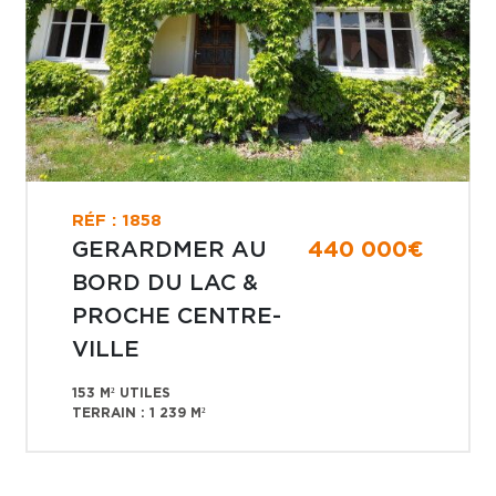
RÉF : 1858
GERARDMER AU
440 000€
BORD DU LAC &
PROCHE CENTRE-
VILLE
153 M² UTILES
TERRAIN : 1 239 M²