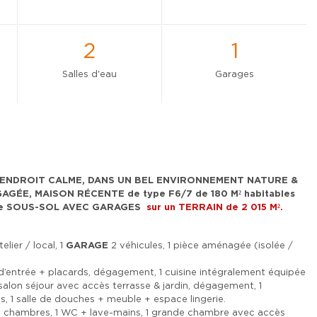
2
1
Salles d'eau
Garages
 ENDROIT CALME, DANS UN BEL ENVIRONNEMENT NATURE &
AGÉE, MAISON RÉCENTE de type F6/7 de 180 M² habitables
M² de SOUS-SOL AVEC GARAGES
sur un TERRAIN de 2 015 M².
telier / local, 1
GARAGE
2 véhicules, 1 pièce aménagée (isolée /
l d’entrée + placards, dégagement, 1 cuisine intégralement équipée
salon séjour avec accès terrasse & jardin, dégagement, 1
, 1 salle de douches + meuble + espace lingerie.
 chambres, 1 WC + lave-mains, 1 grande chambre avec accès