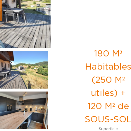
180 M²
Habitable
(250 M²
utiles) +
120 M² de
SOUS-SO
Superficie